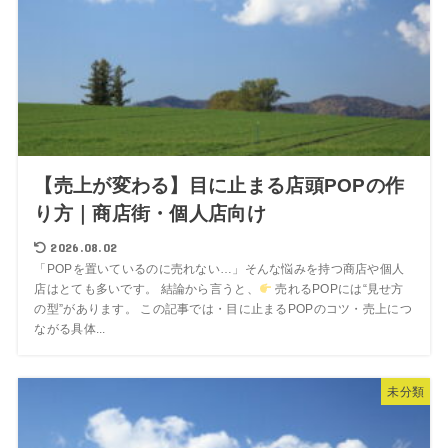
【売上が変わる】目に止まる店頭POPの作
り方｜商店街・個人店向け
2026.08.02
「POPを置いているのに売れない…」そんな悩みを持つ商店や個人
店はとても多いです。 結論から言うと、
売れるPOPには“見せ方
の型”があります。 この記事では・目に止まるPOPのコツ・売上につ
ながる具体...
未分類