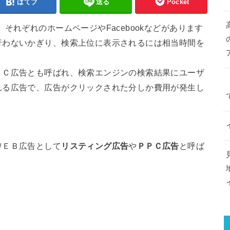
はてブ
送る
Pocket
それぞれのホームページやFacebookなどがあります
行わないかぎり、検索上位に表示されるには相当時間を
ＰＣ広告とも呼ばれ、検索エンジンの検索結果にユーザ
れる広告で、広告がクリックされた分しか費用が発生し
。
ＷＥＢ広告として
リスティング広告
や
ＰＰＣ広告
と呼ば