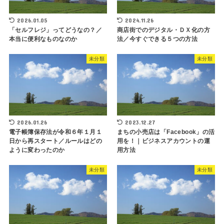
2026.01.05
2024.11.26
「セルフレジ」ってどうなの？／
商店街でのデジタル・ＤＸ化の方
本当に便利なものなのか
法／今すぐできる５つの方法
未分類
未分類
2026.01.26
2023.12.27
電子帳簿保存法が令和６年１月１
まちの小売店は「Facebook」の活
日から再スタート／ルールはどの
用を！｜ビジネスアカウントの運
ように変わったのか
用方法
未分類
未分類