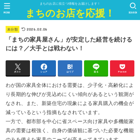
まちのお店に役立つ情報をお届けします！
まちのお店を応援！
MENU
SEARCH
2026.02.06
未分類
「まちの家具屋さん」が安定した経営を続ける
には？／大手とは戦わない！
ポスト
シェア
はてブ
送る
Pocket
わが国の家具全体における需要は、少子化・高齢化によ
り長期的な伸びが見込めにくい傾向があるという観測が
なされ、また、新築住宅の現象による家具購入の機会が
減っているという指摘もなされています。
一方で、都市部を中心に省スペース向け家具や多機能家
具の需要は根強く、自身の価値観に基づいた必要な機能
のみを備えた家具のニーズが高まってきています。