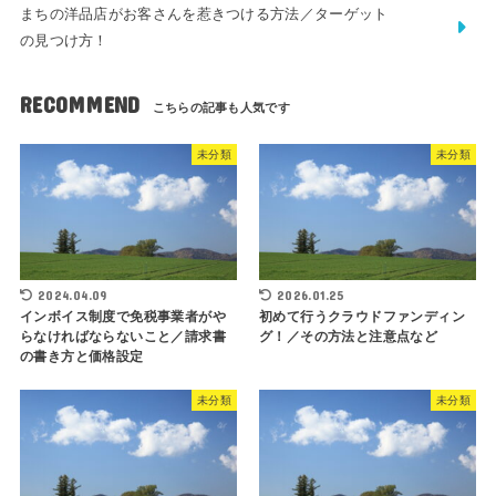
まちの洋品店がお客さんを惹きつける方法／ターゲット
の見つけ方！
RECOMMEND
未分類
未分類
2024.04.09
2026.01.25
インボイス制度で免税事業者がや
初めて行うクラウドファンディン
らなければならないこと／請求書
グ！／その方法と注意点など
の書き方と価格設定
未分類
未分類